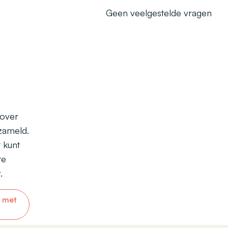
Geen veelgestelde vragen
 over
zameld.
 kunt
te
.
 met