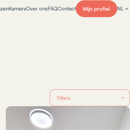
izen
Kamers
Over ons
FAQ
Contact
NL
Mijn profiel