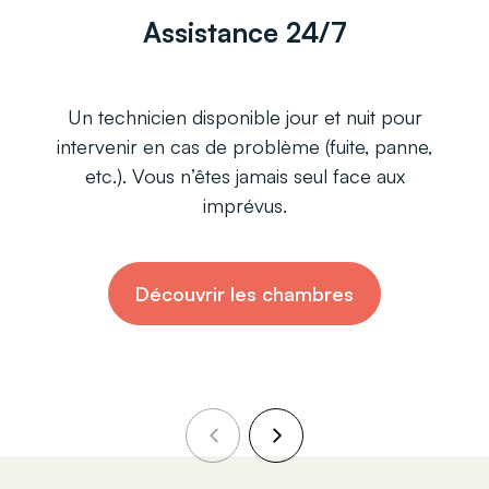
istance 24/7
Chambres 
disponible jour et nuit pour
Chaque logement e
as de problème (fuite, panne,
équipé : mobilier,
n’êtes jamais seul face aux
Vous posez vos 
imprévus.
Découvrir les chambres