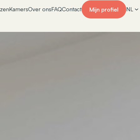
izen
Kamers
Over ons
FAQ
Contact
NL
Mijn profiel