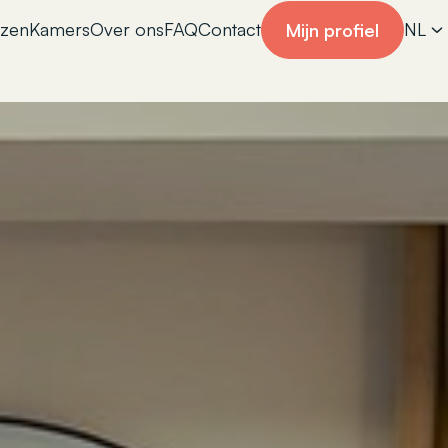
izen
Kamers
Over ons
FAQ
Contact
NL
Mijn profiel