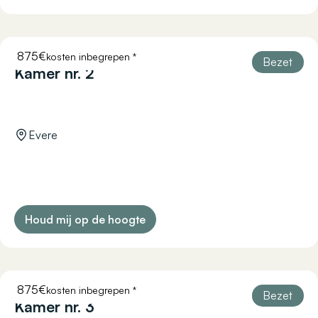
875€
kosten inbegrepen *
RÉSISTANCE 45
Bezet
Kamer nr. 2
Evere
Houd mij op de hoogte
875€
kosten inbegrepen *
RÉSISTANCE 45
Bezet
Kamer nr. 3