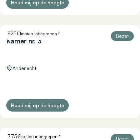
Houd mij op de hoogte
825€
kosten inbegrepen *
COURTOISIE 11
Bezet
Kamer nr. 3
Anderlecht
Houd mij op de hoogte
775€
kosten inbegrepen *
COURTOISIE 11
Bezet