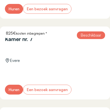
Huren
Een bezoek aanvragen
825€
kosten inbegrepen *
RÉSISTANCE 45
Beschikbaar
Kamer nr. 7
Evere
Huren
Een bezoek aanvragen