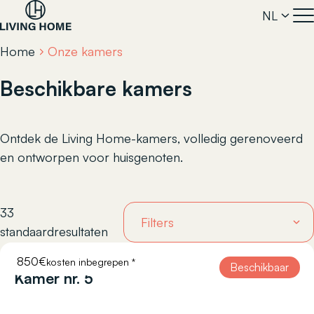
NL
Home
Onze kamers
Beschikbare kamers
Ontdek de Living Home-kamers, volledig gerenoveerd
en ontworpen voor huisgenoten.
33
standaardresultaten
850€
kosten inbegrepen *
COURTOISIE 11
Beschikbaar
Kamer nr. 5