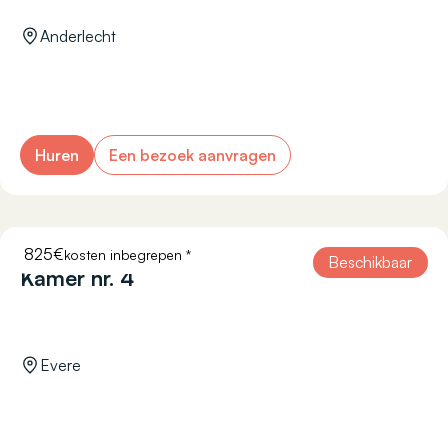
Anderlecht
Huren
Een bezoek aanvragen
825€
kosten inbegrepen *
RÉSISTANCE 45
Beschikbaar
Kamer nr. 4
Evere