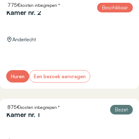
775€
kosten inbegrepen *
HELLEBAUT 3
Beschikbaar
Kamer nr. 2
Anderlecht
Huren
Een bezoek aanvragen
875€
kosten inbegrepen *
COURTOISIE 11
Bezet
Kamer nr. 1