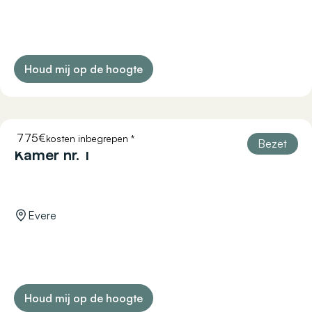
Houd mij op de hoogte
775€
kosten inbegrepen *
RÉSISTANCE 45
Bezet
Kamer nr. 1
Evere
Houd mij op de hoogte