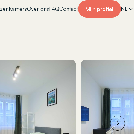
izen
Kamers
Over ons
FAQ
Contact
NL
Mijn profiel