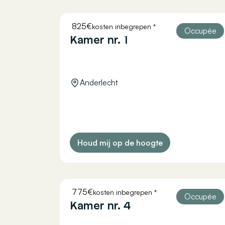
825€
kosten inbegrepen *
HELLEBAUT 26
Occupée
Kamer nr. 1
Anderlecht
Houd mij op de hoogte
775€
kosten inbegrepen *
HELLEBAUT 26
Occupée
Kamer nr. 4