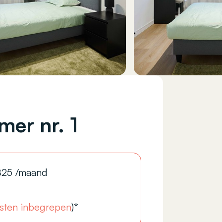
mer nr. 1
825
/maand
sten inbegrepen
)*