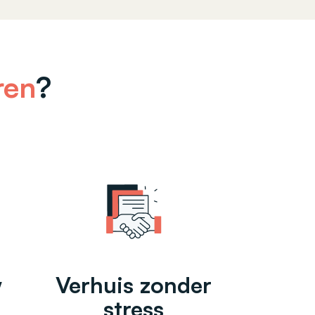
ren
?
w
Verhuis zonder
stress