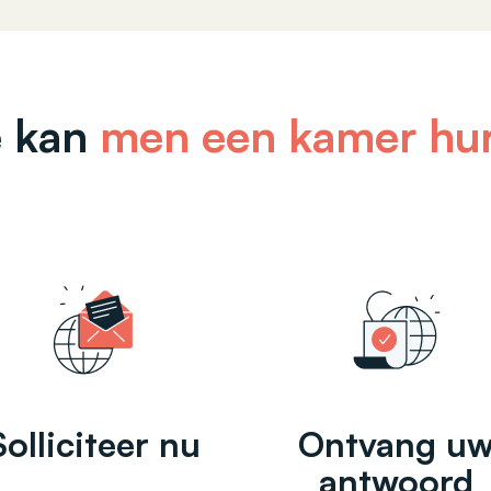
 kan
men een kamer hu
Solliciteer nu
Ontvang u
antwoord