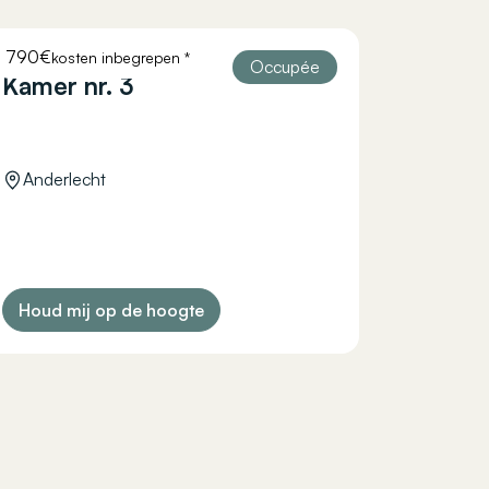
790€
kosten inbegrepen *
HELLEBAUT 26
Occupée
Kamer nr. 3
Anderlecht
Houd mij op de hoogte