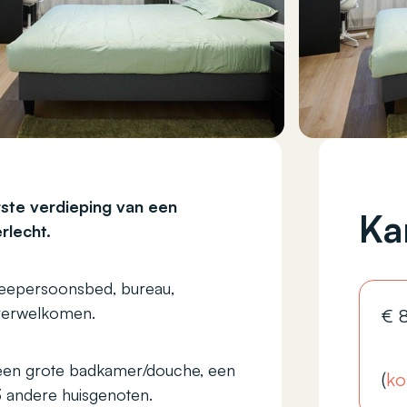
ste verdieping van een
Ka
rlecht.
tweepersoonsbed, bureau,
 verwelkomen.
€
een grote badkamer/douche, een
(
ko
 andere huisgenoten.