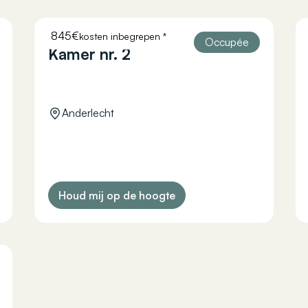
845€
kosten inbegrepen *
HELLEBAUT 26
Occupée
Kamer nr. 2
Anderlecht
Houd mij op de hoogte