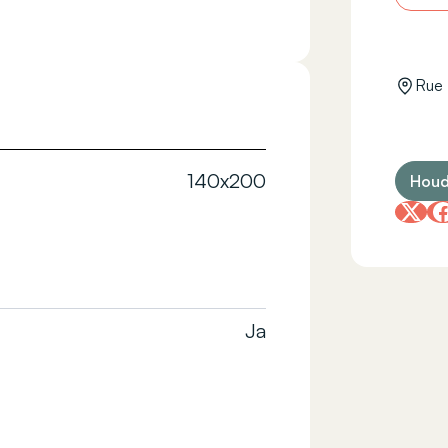
Rue 
140x200
Houd
Ja