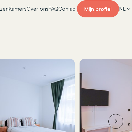
izen
Kamers
Over ons
FAQ
Contact
NL
Mijn profiel