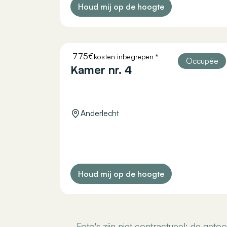
Houd mij op de hoogte
775€
kosten inbegrepen *
COURTOISIE 11
Occupée
Kamer nr. 4
Anderlecht
Houd mij op de hoogte
Foto's zijn niet contractueel: de get