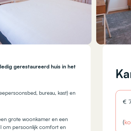
ledig gerestaureerd huis in het
Ka
weepersoonsbed, bureau, kast) en
€
 een grote woonkamer en een
(
ko
al om persoonlijk comfort en