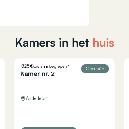
Kamers in het
huis
825€
kosten inbegrepen *
COURTOISIE 11
Occupée
Kamer nr. 2
Anderlecht