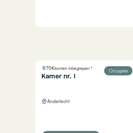
875€
kosten inbegrepen *
COURTOISIE 11
Occupée
Kamer nr. 1
Anderlecht