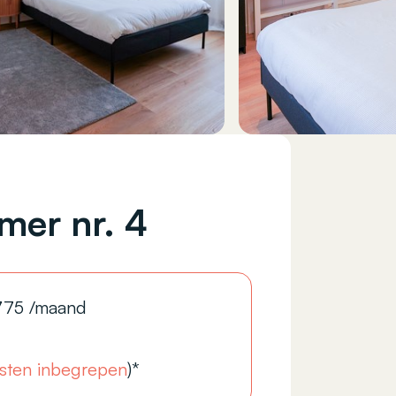
mer nr. 4
775
/maand
sten inbegrepen
)*