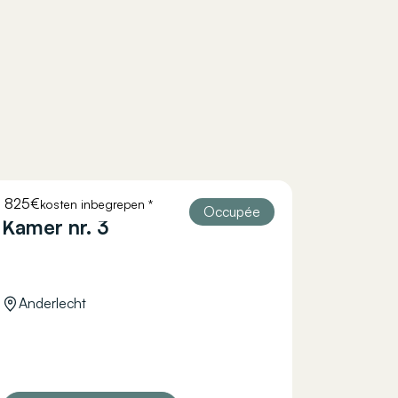
825€
kosten inbegrepen *
COURTOISIE 11
Occupée
Kamer nr. 3
Anderlecht