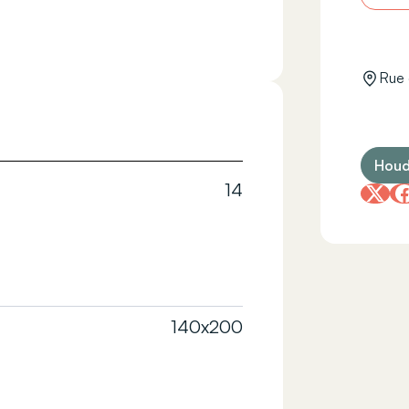
Rue 
Houd
14
140x200