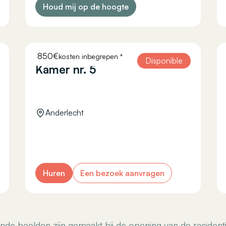
Houd mij op de hoogte
850€
kosten inbegrepen *
COURTOISIE 11
Disponible
Kamer nr. 5
Anderlecht
Huren
Een bezoek aanvragen
oonde beelden zijn gemaakt bij de opening van de residen