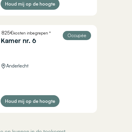
Houd mij op de hoogte
825€
kosten inbegrepen *
COURTOISIE 11
Occupée
Kamer nr. 6
Anderlecht
Houd mij op de hoogte
tie en kunnen in de toekomst