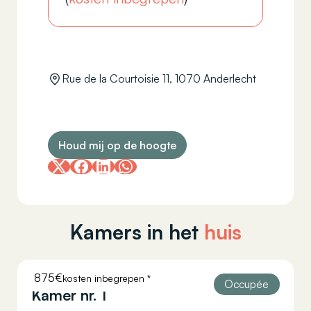
Rue de la Courtoisie 11, 1070 Anderlecht
Houd mij op de hoogte
Kamers in het
huis
875€
kosten inbegrepen *
COURTOISIE 11
Occupée
Kamer nr. 1