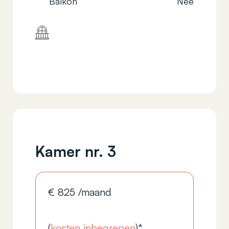
Balkon
Nee
Kamer nr. 3
€
825
/maand
(
kosten inbegrepen
)*