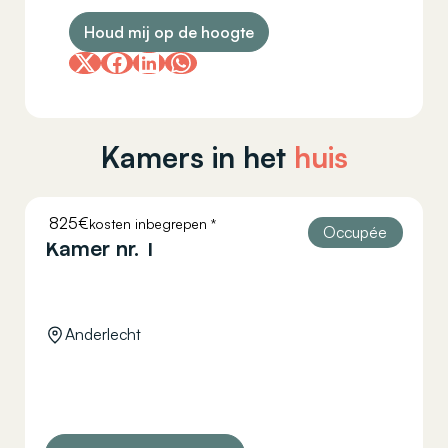
Houd mij op de hoogte
Kamers in het
huis
825€
kosten inbegrepen *
HELLEBAUT 26
Occupée
Kamer nr. 1
Anderlecht