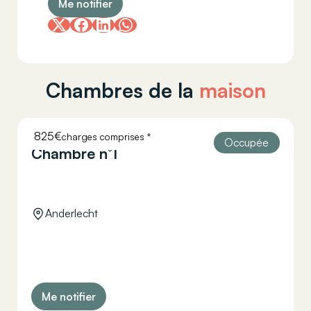
Me notifier
Chambres de la
maison
825€
charges comprises *
HELLEBAUT 26
Occupée
Chambre n°1
Anderlecht
Me notifier