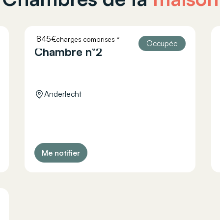
845€
charges comprises *
HELLEBAUT 26
Occupée
Chambre n°2
Anderlecht
Me notifier