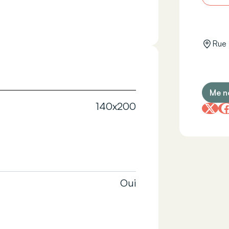
Rue 
Me no
140x200
Oui