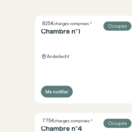
825€
charges comprises *
HELLEBAUT 26
Occupée
Chambre n°1
Anderlecht
Me notifier
775€
charges comprises *
HELLEBAUT 26
Occupée
Chambre n°4