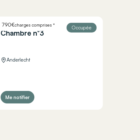
790€
charges comprises *
HELLEBAUT 26
Occupée
Chambre n°3
Anderlecht
Me notifier