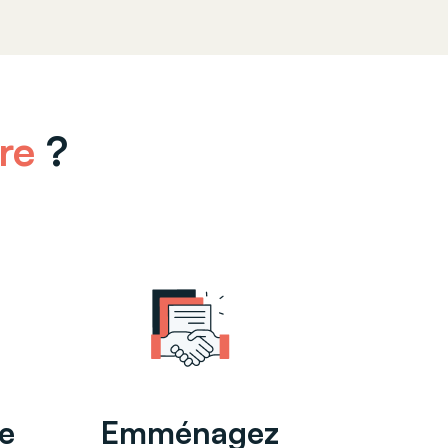
re
?
e
Emménagez