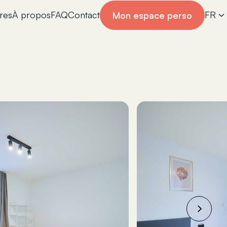
res
À propos
FAQ
Contact
FR
Mon espace perso