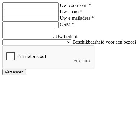
Uw voornaam
*
Uw naam
*
Uw e-mailadres
*
GSM
*
Uw bericht
Beschikbaarheid voor een bezoe
Verzenden